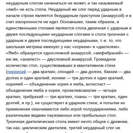
неударным слогом начинаться не может, и так называемый
«ямб» не есть стопа. Неударный же слог перед ударным в
начале строки является безударным приступом (анакрусой) и в
счет изохронности не идет. Основными, таким образом, и
единственными стопами являются стопа двоичная с ударным и
двумя последующими неударным слогами и стопа троичная с
ударным и двумя последующими неударными, т.-е. то, что
школьная метрика именует у нас «хореем» и «дактилем».
«Ямб» образуется односложной анакрусой, «амфибрахий» —
ею же, «анапест» — двусложной анакрусой. Громадное
количество стоп, существовавших в квантативном стихе
(
пиррихий
— два кратких, спондей — два долгих, бакхии — два
долгих и один краткий, ионики — три долгих и один краткий,
хориямб — объединение хорея и ямба, антиспаст —
объединение ямба и хорея, прокелевсаматик — четыре
кратких, трибрахий — три кратких, пэаны — три кратких, один
долгий, и пр.), не существуют в ударном стихе, и попытки их
применения оканчиваются либо игрой полуударениями, либо
различными видами паузованных или прибыльных стоп.
Троичная дактилическая стопа имеет нечто общее с древним,
так наз. циклическим дактилем, третий неударный слог не