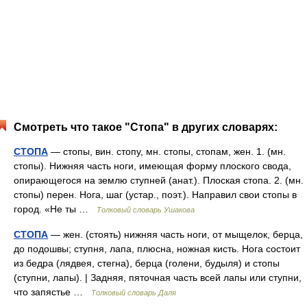
Смотреть что такое "Стопа" в других словарях:
СТОПА
— стопы, вин. стопу, мн. стопы, стопам, жен. 1. (мн.
стопы). Нижняя часть ноги, имеющая форму плоского свода,
опирающегося на землю ступней (анат.). Плоская стопа. 2. (мн.
стопы) перен. Нога, шаг (устар., поэт.). Направил свои стопы в
город. «Не ты …
Толковый словарь Ушакова
СТОПА
— жен. (стоять) нижняя часть ноги, от мыщелок, берца,
до подошвы; ступня, лапа, плюсна, ножная кисть. Нога состоит
из бедра (лядвея, стегна), берца (голени, будыля) и стопы
(ступни, лапы). | Задняя, пяточная часть всей лапы или ступни,
что запястье …
Толковый словарь Даля