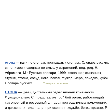
стопа
— идти по стопам, припадать к стопам.. Словарь русских
синонимов и сходных по смыслу выражений. под. ред. Н.
Абрамова, М.: Русские словари, 1999. стопа шаг, стаканчик,
ступня, стопка, сосуд, нога, бокал, фужер, мера, походка, кубок
Словарь русских… …
Словарь синонимов
СТОПА
— (pes), дистальный отдел нижней конечности.
Функционально С. представляет со^ бой орган, работающий
как опорный и рессорный аппарат при различных положениях
и движениях тела, напр. при схоянии, ходьбе, беге,. прыжке. Р