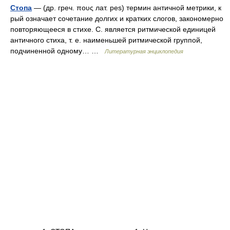
Стопа
— (др. греч. πους лат. pes) термин античной метрики, к
рый означает сочетание долгих и кратких слогов, закономерно
повторяющееся в стихе. С. является ритмической единицей
античного стиха, т. е. наименьшей ритмической группой,
подчиненной одному… …
Литературная энциклопедия