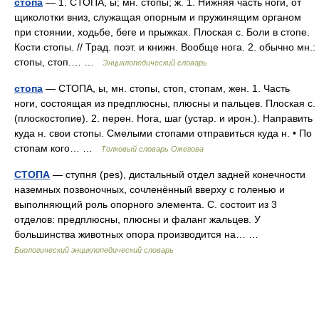
стопа
— 1. СТОПА, ы; мн. стопы; ж. 1. Нижняя часть ноги, от
щиколотки вниз, служащая опорным и пружинящим органом
при стоянии, ходьбе, беге и прыжках. Плоская с. Боли в стопе.
Кости стопы. // Трад. поэт. и книжн. Вообще нога. 2. обычно мн.:
стопы, стоп.… …
Энциклопедический словарь
стопа
— СТОПА, ы, мн. стопы, стоп, стопам, жен. 1. Часть
ноги, состоящая из предплюсны, плюсны и пальцев. Плоская с.
(плоскостопие). 2. перен. Нога, шаг (устар. и ирон.). Направить
куда н. свои стопы. Смелыми стопами отправиться куда н. • По
стопам кого… …
Толковый словарь Ожегова
СТОПА
— ступня (pes), дистальный отдел задней конечности
наземных позвоночных, сочленённый вверху с голенью и
выполняющий роль опорного элемента. С. состоит из 3
отделов: предплюсны, плюсны и фаланг жальцев. У
большинства животных опора производится на… …
Биологический энциклопедический словарь