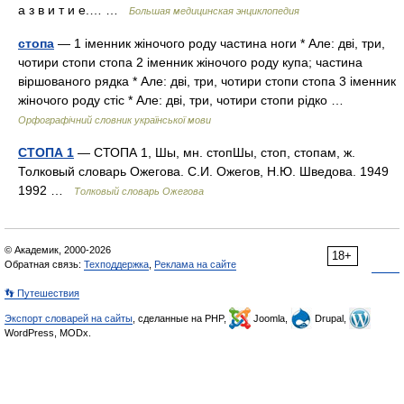
а з в и т и е.… …
Большая медицинская энциклопедия
стопа
— 1 іменник жіночого роду частина ноги * Але: дві, три,
чотири стопи стопа 2 іменник жіночого роду купа; частина
віршованого рядка * Але: дві, три, чотири стопи стопа 3 іменник
жіночого роду стіс * Але: дві, три, чотири стопи рідко …
Орфографічний словник української мови
СТОПА 1
— СТОПА 1, Шы, мн. стопШы, стоп, стопам, ж.
Толковый словарь Ожегова. С.И. Ожегов, Н.Ю. Шведова. 1949
1992 …
Толковый словарь Ожегова
© Академик, 2000-2026
18+
Обратная связь:
Техподдержка
,
Реклама на сайте
👣 Путешествия
Экспорт словарей на сайты
, сделанные на PHP,
Joomla,
Drupal,
WordPress, MODx.