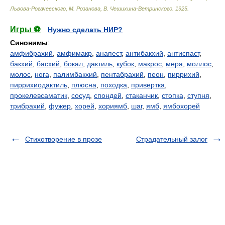
Львова-Рогачевского, М. Розанова, В. Чешихина-Ветринского
.
1925
.
Игры ⚽
Нужно сделать НИР?
Синонимы
:
амфибрахий
,
амфимакр
,
анапест
,
антибакхий
,
антиспаст
,
бакхий
,
басхий
,
бокал
,
дактиль
,
кубок
,
макрос
,
мера
,
моллос
,
молос
,
нога
,
палимбакхий
,
пентабрахий
,
пеон
,
пиррихий
,
пиррихиодактиль
,
плюсна
,
походка
,
привертка
,
прокелевсаматик
,
сосуд
,
спондей
,
стаканчик
,
стопка
,
ступня
,
трибрахий
,
фужер
,
хорей
,
хориямб
,
шаг
,
ямб
,
ямбохорей
Стихотворение в прозе
Страдательный залог