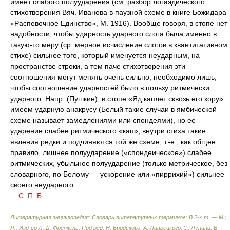
имеет слабого полуударения (см. разбор логаэдического
стихотворения Вяч. Иванова в паузной схеме в книге Божидара
«Распевочное Единство», М. 1916). Вообще говоря, в стопе нет
надобности, чтобы ударность ударного слога была именно в
такую-то меру (ср. мерное исчисление слогов в квантитативном
стихе) сильнее того, который именуется неударным, на
пространстве строки, а тем паче стихотворения эти
соотношения могут менять очень сильно, необходимо лишь,
чтобы соотношение ударностей было в пользу ритмически
ударного. Напр. (Пушкин), в стопе «Яд каплет сквозь его кору»
имеем ударную анакрусу (Белый такие случаи в ямбической
схеме называет замедлениями или спондеями), но ее
ударение слабее ритмического «кап»; внутри стиха такие
явления редки и подчиняются той же схеме, т.-е., как общее
правило, лишнее полуударение («спондеическое») слабее
ритмических, убыльное полуударение (только метрическое, без
словарного, по Белому — ускорение или «пиррихий») сильнее
своего неударного.
С. П. Б.
Литературная энциклопедия: Словарь литературных терминов: В 2-х т. — М.;
Л.: Изд-во Л. Д. Френкель
.
Под ред. Н. Бродского, А. Лаврецкого, Э. Лунина, В.